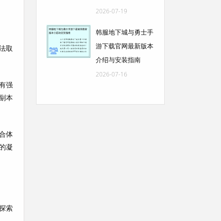
2026-07-19
韩服地下城与勇士手
游下载官网最新版本
法取
介绍与安装指南
2026-07-16
有强
副本
合体
的凝
探索