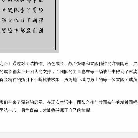
之路》通过对团结协作、角色成长、战斗策略和冒险精神的详细阐述，展
的成长都离不开团队的支持，而团队的力量也在每一场战斗中得到了淋漓
冒险精神的指引下不断挑战极限，勇闯地下城与勇士的每一位冒险团成员
家们带来了深刻的启示。在现实生活中，团队合作与共同奋斗的精神同样
团结一心、勇往直前，才能收获属于自己的荣耀。