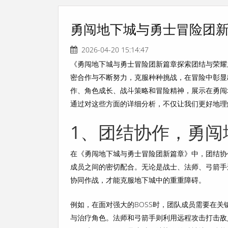
勇闯地下城与勇士冒险团
2026-04-20 15:14:47
《勇闯地下城与勇士冒险团新篇章探索团结与荣耀
密合作与不断努力，克服种种挑战，在冒险中彰显
作、角色成长、战斗策略和冒险精神，展示在勇闯
通过对这些方面的详细分析，不仅让我们更好地理
1、团结协作，勇闯
在《勇闯地下城与勇士冒险团新篇章》中，团结协
成员之间的密切配合。无论是战士、法师、弓箭手
协同作战，才能克服地下城中的重重障碍。
例如，在面对强大的BOSS时，团队成员需要在
与治疗角色。法师和弓箭手则利用远程攻击打击敌