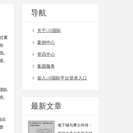
导航
关于U8国际
过紧
案例中心
合
战。
资讯中心
道。
集团服务
加入u8国际平台登录入口
团队
充、
最新文章
输出
地下城与勇士外传：
责