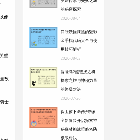
英雄传承与失落之城
。
的秘密探索
以使
2026-08-04
口袋妖怪漆黑的魅影
金手指代码大全与使
用技巧解析
关重
2026-08-03
冒险岛2超链接之树
大量敌
探索之旅与神秘力量
的终极对决
2026-07-20
圣骑士
保卫萝卜4绿野奇缘
全新冒险开启探索神
秘森林挑战策略塔防
极限对决