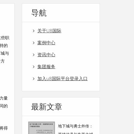
导航
关于U8国际
这些职
案例中心
持的
下城与
资讯中心
个方
集团服务
加入u8国际平台登录入口
力量
最新文章
同的
地下城与勇士外传：
将得